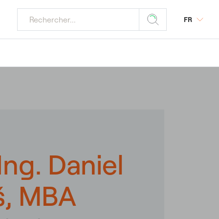
FR
s électriques
ynergies
urveillance
 social
Ing. Daniel
š, MBA