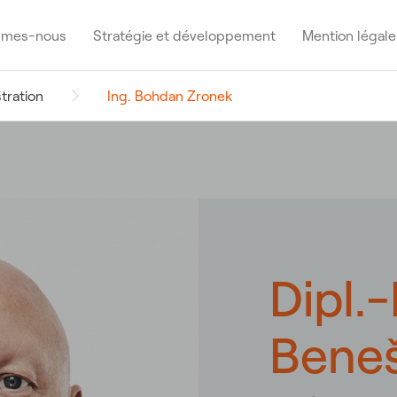
mmes-nous
Stratégie et développement
Mention légale
tration
Ing. Bohdan Zronek
Notre position sur le
Nouvelles solutions
Nos centrale
marché
Nouvelles s
énergétiques
Conseil d’administration
Conseil de s
Communiqués de presse
Engagement
Dipl.-
Bene