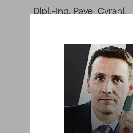
Dipl.-Ing. Pavel Cyrani,
MBA
Membre